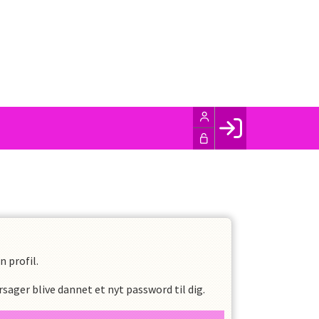
Facebook login
Husk mig
Glemt password
Opret profil
LOG IND
 profil.
sager blive dannet et nyt password til dig.