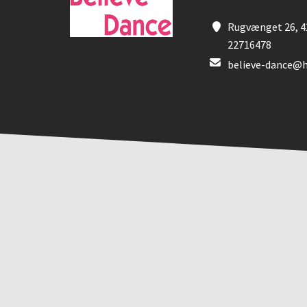
Rugvænget 26, 42
22716478
believe-dance@