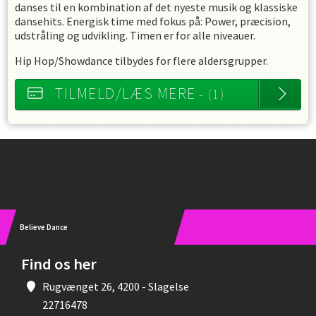
danses til en kombination af det nyeste musik og klassiske
dansehits. Energisk time med fokus på: Power, præcision,
udstråling og udvikling. Timen er for alle niveauer.
Hip Hop/Showdance
tilbydes for flere aldersgrupper.
TILMELD/LÆS MERE
- (1)
Instagram
Believe Dance
Find os her
Rugvænget 26, 4200 - Slagelse
22716478