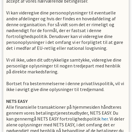
accept af vores nærværende betingelser.
Vi kan videregive dine personoplysninger til eventuelle
andre afdelinger og hvis der findes en hovedafdeling af
denne organisation. For så vidt som det er rimeligt og
nødvendigt for de formål, der er fastsat i denne
fortrolighedspolitik. Derudover kan vi videregive dine
personoplysninger i det omfang vi er forpligtet til at gøre
det i medfør af EU-retlig eller national lovgivning.
Vi vil ikke, uden dit udtrykkelige samtykke, videregive dine
personlige oplysninger til nogen tredjepart med henblik
på direkte markedsføring.
Bortset fra bestemmelserne i denne privatlivspolitik, vil vi
ikke i øvrigt give dine oplysninger til tredjemand.
NETS EASY
Alle finansielle transaktioner på hjemmesiden håndteres
gennem vores betalingstjenesteudbyder, NETS EASY. Du
kan gennemgå NETS EASY fortrolighedspolitik
her
. Vi deler
alene oplysninger med NETS EASY, i det omfang det er
nødvendigt med henblik på behandling af de betalinger du