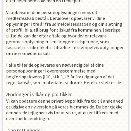
eller deler dem ikke med en tredjepart.
Vi opbevarer dine personoplysninger mens dit
medlemsskab består. Derudover opbevarer vi dine
oplysninger i
tre
år fra udmeldelsesdatoen og din sletning
af profil, bl.a. til brug for tilskud fra kommunen. l særlige
tilfælde kan der efter aftale og hvor der er relevans
gemmes oplysninger i en længere tidsperiode, som
fastsættes i de enkelte tilfælde – eksempelvis oplysninger
om æresmedlemskab.
I alle tilfælde opbevares en nødvendig del af dine
personoplysninger i overensstemmelse med
bogføringslovens § 10, stk. 1, i 5 år fra udgangen af det
regnskabsår, som materialet vedrører. Herefter slettes de.
Ændringer i vilkår og politikker
Vi kan opdatere denne privatlivspolitik fra tid til anden ved
at udgive en ny version på vores hjemmeside. Du bør tjekke
denne side lejlighedsvis for at sikre, at du er tilfreds med
eventuelle ændringer.
Dine rettigheder