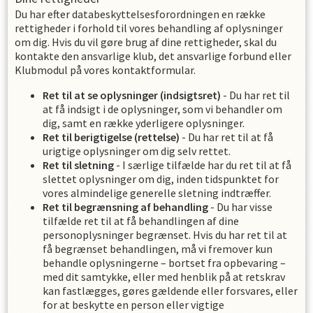
Du har efter databeskyttelsesforordningen en række
rettigheder i forhold til vores behandling af oplysninger
om dig. Hvis du vil gøre brug af dine rettigheder, skal du
kontakte den ansvarlige klub, det ansvarlige forbund eller
Klubmodul på vores kontaktformular.
Ret til at se oplysninger (indsigtsret)
- Du har ret til
at få indsigt i de oplysninger, som vi behandler om
dig, samt en række yderligere oplysninger.
Ret til berigtigelse (rettelse)
- Du har ret til at få
urigtige oplysninger om dig selv rettet.
Ret til sletning
- I særlige tilfælde har du ret til at få
slettet oplysninger om dig, inden tidspunktet for
vores almindelige generelle sletning indtræffer.
Ret til begrænsning af behandling
- Du har visse
tilfælde ret til at få behandlingen af dine
personoplysninger begrænset. Hvis du har ret til at
få begrænset behandlingen, må vi fremover kun
behandle oplysningerne – bortset fra opbevaring –
med dit samtykke, eller med henblik på at retskrav
kan fastlægges, gøres gældende eller forsvares, eller
for at beskytte en person eller vigtige