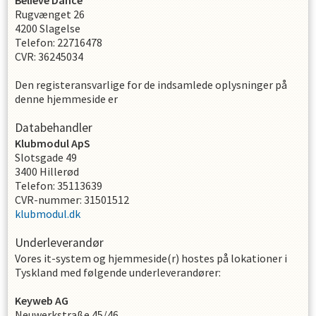
Believe Dance
Rugvænget 26
4200
Slagelse
Telefon
:
22716478
CVR
:
36245034
Den registeransvarlige for de indsamlede oplysninger på
denne hjemmeside er
Databehandler
Klubmodul ApS
Slotsgade 49
3400 Hillerød
Telefon: 35113639
CVR-nummer: 31501512
klubmodul.dk
Underleverandør
Vores it-system og hjemmeside(r) hostes på lokationer i
Tyskland med følgende underleverandører:
Keyweb AG
Neuwerkstraße 45/46