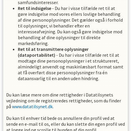
samfundsinteresser.
Ret til indsigelse
- Du har i visse tilfælde ret til at
gøre indsigelse mod vores ellers lovlige behandling
af dine personoplysninger. Det gælder også i forhold
til oplysninger, vi behandler efter en
interesseafvejning. Du kan også gøre indsigelse mod
behandling af dine oplysninger til direkte
markedsføring.
Ret til at transmittere oplysninger
(dataportabilitet)
- Du har i visse tilfælde ret til at
modtage dine personoplysninger i et struktureret,
almindeligt anvendt og maskinlæsbart format samt
at få overført disse personoplysninger fra én
dataansvarlig til en anden uden hindring.
Du kan læse mere om dine rettigheder i Datatilsynets
vejledning om de registreredes rettigheder, som du finder
på
www.datatilsynet.dk
.
Du kan til enhver tid bede os annullere din profil ved at
sende en e-mail til os, eller du kan slette din egen profil ved
at logge ind og scrolle til bunden af din profil.