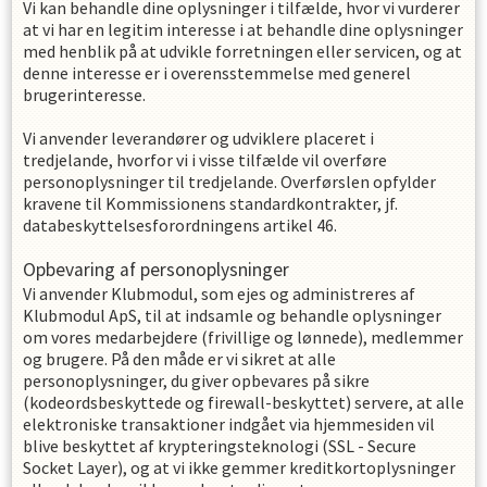
Vi kan behandle dine oplysninger i tilfælde, hvor vi vurderer
at vi har en legitim interesse i at behandle dine oplysninger
med henblik på at udvikle forretningen eller servicen, og at
denne interesse er i overensstemmelse med generel
brugerinteresse.
Vi anvender leverandører og udviklere placeret i
tredjelande, hvorfor vi i visse tilfælde vil overføre
personoplysninger til tredjelande. Overførslen opfylder
kravene til Kommissionens standardkontrakter, jf.
databeskyttelsesforordningens artikel 46.
Opbevaring af personoplysninger
Vi anvender Klubmodul, som ejes og administreres af
Klubmodul ApS, til at indsamle og behandle oplysninger
om vores medarbejdere (frivillige og lønnede), medlemmer
og brugere. På den måde er vi sikret at alle
personoplysninger, du giver opbevares på sikre
(kodeordsbeskyttede og firewall-beskyttet) servere, at alle
elektroniske transaktioner indgået via hjemmesiden vil
blive beskyttet af krypteringsteknologi (SSL - Secure
Socket Layer), og at vi ikke gemmer kreditkortoplysninger